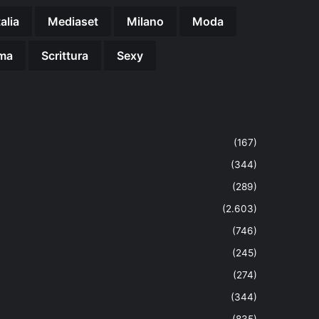
talia
Mediaset
Milano
Moda
ma
Scrittura
Sexy
(167)
(344)
(289)
(2.603)
(746)
(245)
(274)
(344)
(835)