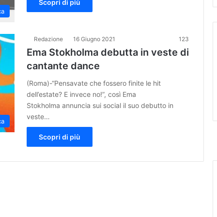
Scopri di più
ca
Redazione
16 Giugno 2021
123
Ema Stokholma debutta in veste di
cantante dance
(Roma)-“Pensavate che fossero finite le hit
dell’estate? E invece no!”, così Ema
Stokholma annuncia sui social il suo debutto in
veste…
ca
Scopri di più