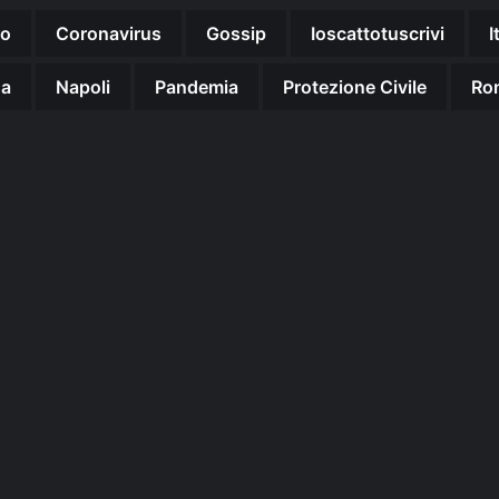
no
Coronavirus
Gossip
Ioscattotuscrivi
I
na
Napoli
Pandemia
Protezione Civile
Ro