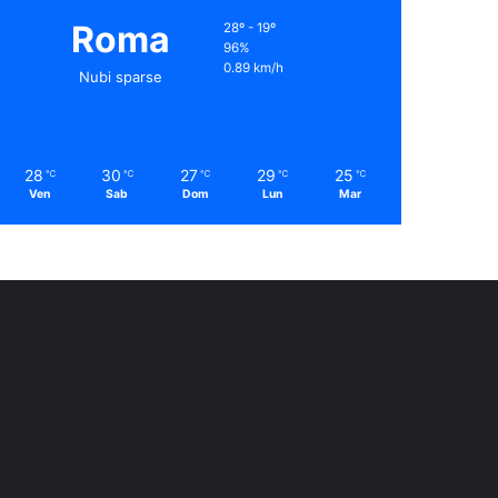
Roma
28º - 19º
96%
0.89 km/h
Nubi sparse
28
30
27
29
25
℃
℃
℃
℃
℃
Ven
Sab
Dom
Lun
Mar