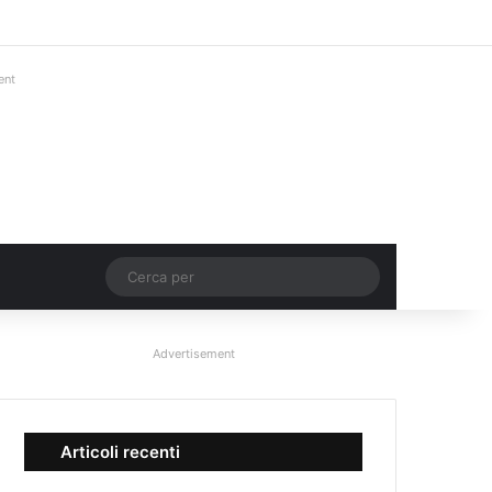
Facebook
X
You Tube
Instagram
Accedi
Un articolo a c
Barra lateral
ent
Un articolo a caso
Cerca
per
Advertisement
Articoli recenti