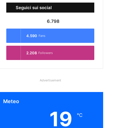
Seguici sui social
6.798
4.590
Fans
2.208
Followers
Advertisement
Meteo
19
℃