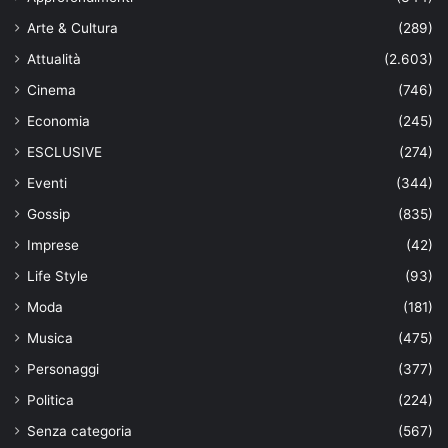
Moda
(181)
Musica
(475)
Personaggi
(377)
Politica
(224)
Senza categoria
(567)
Spettacolo
(541)
Teatro
(58)
Tecnologie
(97)
TV
(685)
© 2026 Twikie.it - Partita IVA: 02728480647 - Codice Fiscale:
VSTNTN79T26A509R - All Rights Reserved.
Chi siamo
Privacy Policy
Condizioni di vendita
ODR
Pubblicità