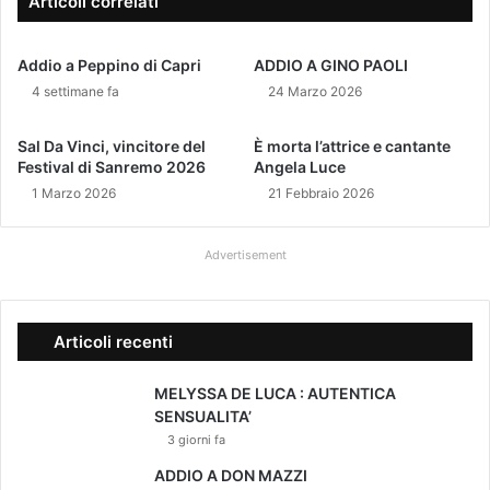
Articoli correlati
i
N
Addio a Peppino di Capri
ADDIO A GINO PAOLI
o
t
4 settimane fa
24 Marzo 2026
t
e
Sal Da Vinci, vincitore del
È morta l’attrice e cantante
Festival di Sanremo 2026
Angela Luce
1 Marzo 2026
21 Febbraio 2026
Advertisement
Articoli recenti
MELYSSA DE LUCA : AUTENTICA
SENSUALITA’
3 giorni fa
ADDIO A DON MAZZI