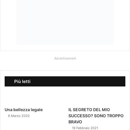
Più letti
Una bellezza legale
IL SEGRETO DEL MIO
SUCCESSO? SONO TROPPO
6 Marzo 2020
BRAVO
19 Febbraio 2021
Vi rivelo tutto quello che ho
Flight Beautiful
letto nelle Stelle e nei Pianeti
22 Marzo 2019
per il 2021
20 Novembre 2020
Seguici sui social