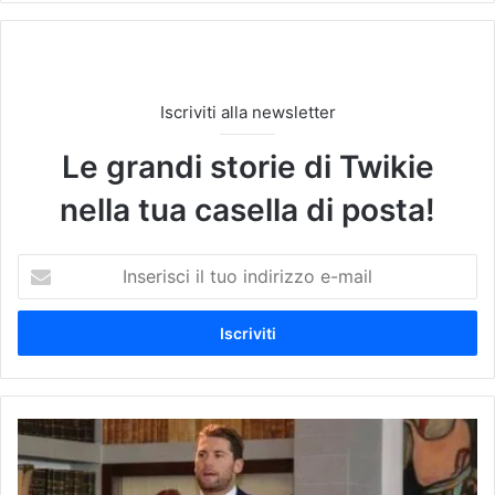
Iscriviti alla newsletter
Le grandi storie di Twikie
nella tua casella di posta!
I
n
s
e
r
i
s
c
G
i
U
i
G