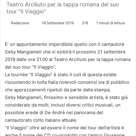
Teatro Arciliuto per la tappa romana del suo
tour "Il Viaggio"
Redazione
I
18 Settembre 2019
216
1 minuti di lettura
n
v
E’ un appuntamento imperdibile quello con il cantautore
i
Seby Mangiameli che si esibirà il prossimo 21 settembre
a
2019 dalle ore 21.00 al Teatro Arciliuto per la tappa romana
u
del suo tour “Il Viaggio”.
n
La tournèe “Il Viaggio” è stato il cult di questa estate
'
e
riscuotendo in tutta Italia notevoli consensi sia di pubblico
m
che apprezzamenti ripetuti da parte dalla stampa.
a
Seby Mangiameli, finissimo e sensibile artista, è stato già
i
considerato da molti, inclusi diversi critici musicali, un
l
possibile erede di De Andrè nel panorama del
cantautorato colto italiano attuale.
“Il Viaggio” oltre ad essere il nome del tour dell’artista è
anche il nome del CD co-prodotto con l’amico Giuseppe