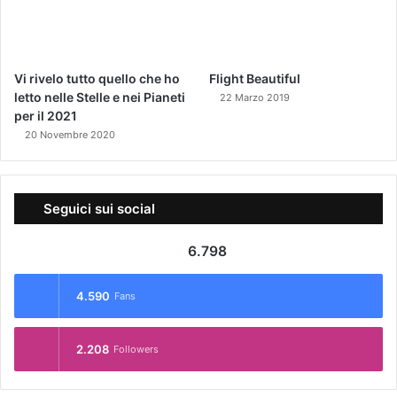
6.798
4.590
Fans
2.208
Followers
Advertisement
Meteo
21
℃
Roma
29º - 21º
99%
0.45 km/h
Cielo sereno