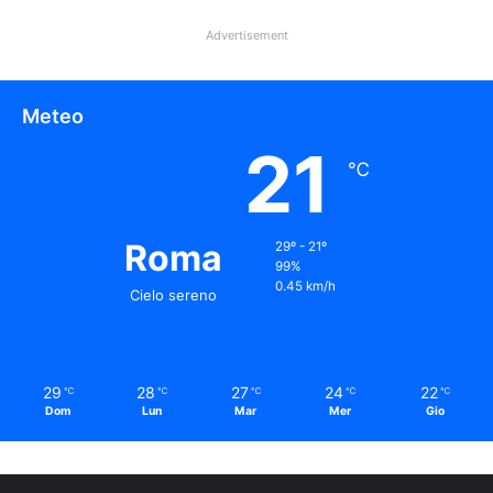
29
28
27
24
22
℃
℃
℃
℃
℃
Dom
Lun
Mar
Mer
Gio
Canale 5
Cinema
Cinema Italiano
Coronavirus
Gossip
Ioscattotuscrivi
Italia
Mediaset
Milano
Moda
Musica
Musica Italiana
Napoli
Pandemia
Protezione Civile
Roma