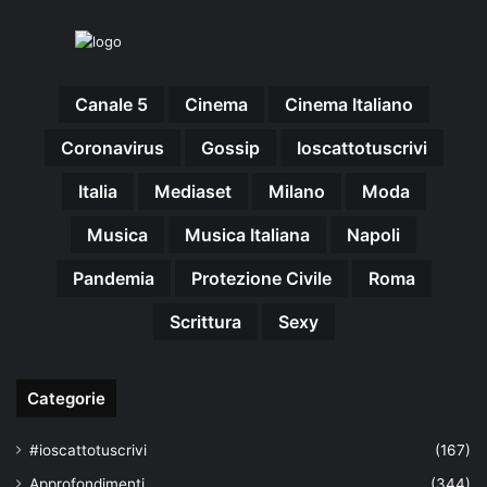
Scrittura
Sexy
Categorie
#ioscattotuscrivi
(167)
Approfondimenti
(344)
Arte & Cultura
(289)
Attualità
(2.603)
Cinema
(746)
Economia
(245)
ESCLUSIVE
(274)
Eventi
(344)
Gossip
(835)
Imprese
(42)
Life Style
(93)