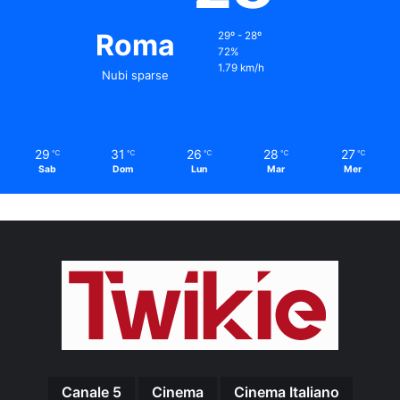
Roma
29º - 28º
72%
1.79 km/h
Nubi sparse
29
31
26
28
27
℃
℃
℃
℃
℃
Sab
Dom
Lun
Mar
Mer
Canale 5
Cinema
Cinema Italiano