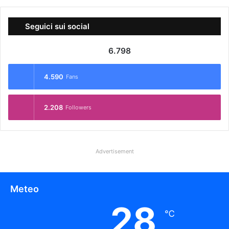
Seguici sui social
6.798
4.590
Fans
2.208
Followers
Advertisement
Meteo
28
℃