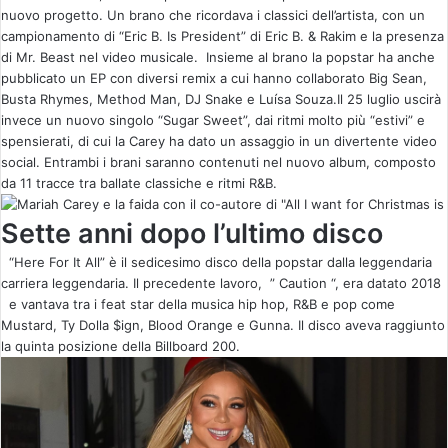
nuovo progetto. Un brano che ricordava i classici dell’artista, con un
campionamento di “Eric B. Is President” di Eric B. & Rakim e la presenza
di Mr. Beast nel video musicale. Insieme al brano la popstar ha anche
pubblicato un EP con diversi remix a cui hanno collaborato Big Sean,
Busta Rhymes, Method Man, DJ Snake e Luísa Souza.Il 25 luglio uscirà
invece un nuovo singolo “Sugar Sweet”, dai ritmi molto più “estivi” e
spensierati, di cui la Carey ha dato un assaggio in un divertente video
social. Entrambi i brani saranno contenuti nel nuovo album, composto
da 11 tracce tra ballate classiche e ritmi R&B.
Sette anni dopo l’ultimo disco
“Here For It All” è il sedicesimo disco della popstar dalla leggendaria
carriera leggendaria. Il precedente lavoro, ” Caution “, era datato 2018
e vantava tra i feat star della musica hip hop, R&B e pop come
Mustard, Ty Dolla $ign, Blood Orange e Gunna. Il disco aveva raggiunto
la quinta posizione della Billboard 200.