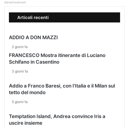
E
n
Advertisement
L
v
L
i
Articoli recenti
A
t
P
o
I
a
ADDIO A DON MAZZI
A
i
Z
m
2 giorni fa
Z
m
FRANCESCO Mostra itinerante di Luciano
A
e
Schifano in Casentino
D
r
I
g
3 giorni fa
G
e
I
r
Addio a Franco Baresi, con l’Italia e il Milan sul
O
v
tetto del mondo
I
i
A
p
5 giorni fa
T
i
A
e
Temptation Island, Andrea convince Iris a
U
n
uscire insieme
R
a
O
m