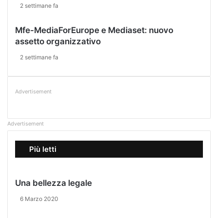
2 settimane fa
e
n
Mfe-MediaForEurope e Mediaset: nuovo
t
e
assetto organizzativo
n
2 settimane fa
e
l
l
'
Advertisement
A
r
t
Advertisement
e
"
Più letti
Una bellezza legale
6 Marzo 2020