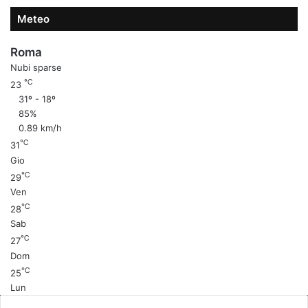
Meteo
Roma
Nubi sparse
℃
23
31º - 18º
85%
0.89 km/h
℃
31
Gio
℃
29
Ven
℃
28
Sab
℃
27
Dom
℃
25
Lun