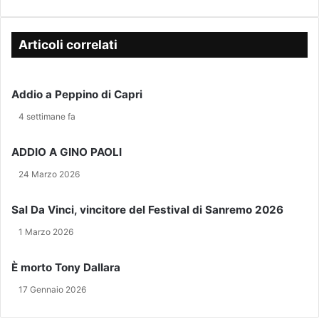
l
N
a
t
A
n
u
I
c
Articoli correlati
o
N
e
i
P
s
n
I
c
Addio a Peppino di Capri
d
A
a
i
Z
C
4 settimane fa
r
Z
a
i
A
l
ADDIO A GINO PAOLI
z
A
l
z
T
i
24 Marzo 2026
o
E
p
e
R
a
Sal Da Vinci, vincitore del Festival di Sanremo 2026
-
R
r
m
1 Marzo 2026
A
i
a
N
:
i
O
"
È morto Tony Dallara
l
V
V
17 Gennaio 2026
A
i
N
i