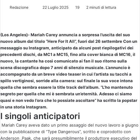
Redazione
I
22 Luglio 2025
19
2 minuti di lettura
n
v
i
(Los Angeles)- Mariah Carey annuncia a sorpresa l’uscita del suo
a
nuovo album dal titolo “Here For It All”, fuori dal 26 settembre Con un
u
messaggio su Instagram, anticipato da alcuni post riepilogativi dei
n
precedenti dischi, da MC1 a MC15, fino alla cover bianca di MC16, il
'
nuovo, la cantante ha così comunicato ai fan il suo ritorno sulla
scena discografica dopo 7 anni di silenzio musicale. L’annuncio è
e
accompagnato da un breve video teaser in cui l’artista su tacchi a
m
spillo vertiginosi, sorride alla camera: sul finale la sua voce intona
a
quella che sembra essere la title track dell’album. “L’ho mantenuto
i
segreto per quella che mi è sembrata un’eternità. Adesso ci siamo
l
quasi e non vedo l’ora che lo possiate ascoltare” ha scritto la popstar
in una storia Instagram.
I singoli anticipatori
Mariah Carey aveva dato un primo assaggio del nuovo lavoro a giugno
con la pubblicazione di “Type Dangerous”, scritto e coprodotto con
Anderson .Paak, che sarà presumibilmente il produttore esecutivo del