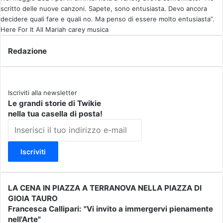
scritto delle nuove canzoni. Sapete, sono entusiasta. Devo ancora
decidere quali fare e quali no. Ma penso di essere molto entusiasta”.
Here For It All
Mariah carey
musica
Redazione
Iscriviti alla newsletter
Le grandi storie di Twikie
nella tua casella di posta!
I
n
s
e
r
i
s
LA CENA IN PIAZZA A TERRANOVA NELLA PIAZZA DI
L
c
GIOIA TAURO
A
i
Francesca Callipari: "Vi invito a immergervi pienamente
C
F
i
nell'Arte"
E
r