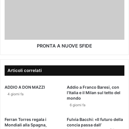
z
I
O
z
O
N
o
N
T
e
E
A
-
B
A
m
I
N
a
A
U
i
N
O
PRONTA A NUOVE SFIDE
l
C
V
O
E
V
S
E
F
Articoli correlati
R
I
D
D
ADDIO A DON MAZZI
Addio a Franco Baresi, con
E
E
l’Italia e il Milan sul tetto del
4 giorni fa
mondo
6 giorni fa
Ferran Torres regala i
Fulvia Bacchi: «Il futuro della
Mondiali alla Spagna,
concia passa dall’