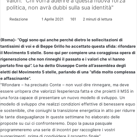
valori: "Chi vorrà aderire a questa nuova forza
politica, non avrà dubbi sulla sua identità"
Redazione
I
1 Aprile 2021
161
2 minuti di lettura
n
v
(Roma)- “Oggi sono qui anche perché dietro le sollecitazioni di
i
tantissimi di voi e di Beppe Grillo ho accettato questa sfida: rifondare
a
il Movimento 5 stelle. Sono qui per compiere una coraggiosa opera di
u
rigenerazione che non rinneghi il passato e i valori che vi hanno
n
portato fino qui”. Lo ha detto Giuseppe Conte all’assemblea degli
'
eletti del Movimento 5 stelle, parlando di una “sfida molto complessa
e
e affascinante”.
“Rifondare – ha precisato Conte – non vuol dire rinnegare, ma deve
m
essere un’opera che valorizzi l’esperienza fatta e che proietti il M5S in
a
una forza capace di presentare un nuovo modello di sviluppo. Un
i
modello di sviluppo che realizzi condizioni effettive di benessere equo
l
e sostenibile, che coniughi la transizione energetica in atto per ridurre
le tante diseguaglianze In queste settimane ho elaborato delle
proposte su cui ci confronteremo. Dopo la pausa pasquale
programmeremo una serie di incontri per raccogliere i vostri
suggerimenti, prima di condividere il progetto finale”.