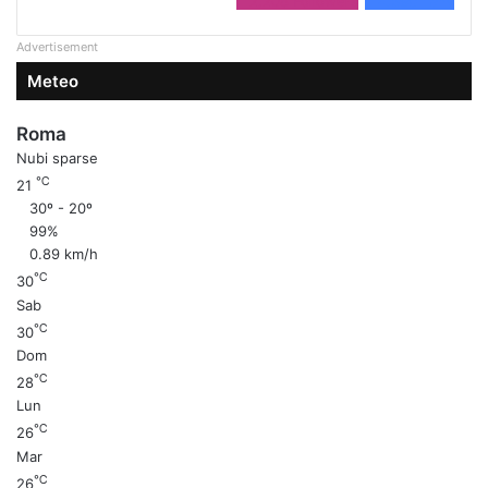
2.208
Followers
4.590
Fans
Advertisement
Meteo
Roma
Nubi sparse
℃
21
30º - 20º
99%
0.89 km/h
℃
30
Sab
℃
30
Dom
℃
28
Lun
℃
26
Mar
℃
26