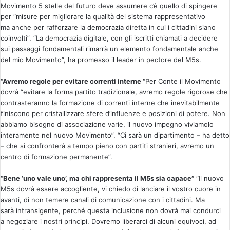
Movimento 5 stelle del futuro deve assumere c’è quello di spingere
per “misure per migliorare la qualità del sistema rappresentativo
ma anche per rafforzare la democrazia diretta in cui i cittadini siano
coinvolti”. “La democrazia digitale, con gli iscritti chiamati a decidere
sui passaggi fondamentali rimarrà un elemento fondamentale anche
del mio Movimento”, ha promesso il leader in pectore del M5s.
“Avremo regole per evitare correnti interne “
Per Conte il Movimento
dovrà “evitare la forma partito tradizionale, avremo regole rigorose che
contrasteranno la formazione di correnti interne che inevitabilmente
finiscono per cristallizzare sfere d’influenze e posizioni di potere. Non
abbiamo bisogno di associazione varie, il nuovo impegno viviamolo
interamente nel nuovo Movimento”. “Ci sarà un dipartimento – ha detto
– che si confronterà a tempo pieno con partiti stranieri, avremo un
centro di formazione permanente”.
“Bene ‘uno vale uno’, ma chi rappresenta il M5s sia capace”
“Il nuovo
M5s dovrà essere accogliente, vi chiedo di lanciare il vostro cuore in
avanti, di non temere canali di comunicazione con i cittadini. Ma
sarà intransigente, perché questa inclusione non dovrà mai condurci
a negoziare i nostri principi. Dovremo liberarci di alcuni equivoci, ad