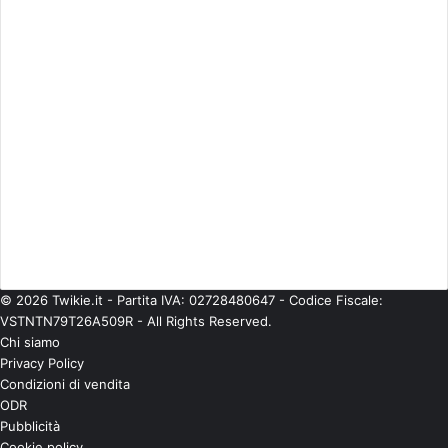
Eventi
(344)
Gossip
(835)
Imprese
(42)
Life Style
(93)
Moda
(181)
Musica
(475)
Personaggi
(377)
Politica
(224)
Senza categoria
(567)
Spettacolo
(541)
Teatro
(58)
Tecnologie
(97)
TV
(685)
© 2026 Twikie.it - Partita IVA: 02728480647 - Codice Fiscale:
VSTNTN79T26A509R - All Rights Reserved.
Chi siamo
Privacy Policy
Condizioni di vendita
ODR
Pubblicità
Cookie policy