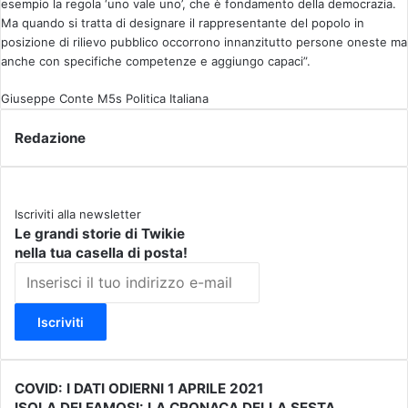
esempio la regola ‘uno vale uno’, che è fondamento della democrazia.
Ma quando si tratta di designare il rappresentante del popolo in
posizione di rilievo pubblico occorrono innanzitutto persone oneste ma
anche con specifiche competenze e aggiungo capaci”.
Giuseppe Conte
M5s
Politica Italiana
Redazione
Iscriviti alla newsletter
Le grandi storie di Twikie
nella tua casella di posta!
I
n
s
e
r
i
s
COVID: I DATI ODIERNI 1 APRILE 2021
C
c
ISOLA DEI FAMOSI: LA CRONACA DELLA SESTA
O
I