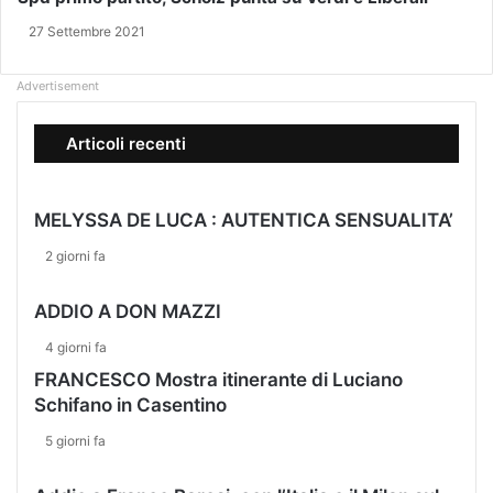
L
C
27 Settembre 2021
E
A
2
D
0
E
Advertisement
2
L
1
L
Articoli recenti
A
S
E
MELYSSA DE LUCA : AUTENTICA SENSUALITA’
S
T
2 giorni fa
A
P
ADDIO A DON MAZZI
U
N
4 giorni fa
T
FRANCESCO Mostra itinerante di Luciano
A
Schifano in Casentino
T
A
5 giorni fa