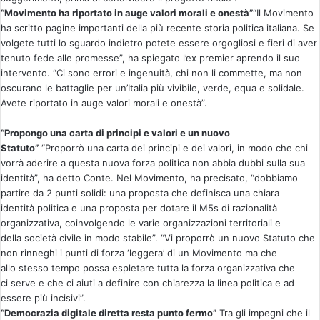
“Movimento ha riportato in auge valori morali e onestà”
“Il Movimento
ha scritto pagine importanti della più recente storia politica italiana. Se
volgete tutti lo sguardo indietro potete essere orgogliosi e fieri di aver
tenuto fede alle promesse”, ha spiegato l’ex premier aprendo il suo
intervento. “Ci sono errori e ingenuità, chi non li commette, ma non
oscurano le battaglie per un’Italia più vivibile, verde, equa e solidale.
Avete riportato in auge valori morali e onestà”.
“Propongo una carta di principi e valori e un nuovo
Statuto”
“Proporrò una carta dei principi e dei valori, in modo che chi
vorrà aderire a questa nuova forza politica non abbia dubbi sulla sua
identità”, ha detto Conte. Nel Movimento, ha precisato, “dobbiamo
partire da 2 punti solidi: una proposta che definisca una chiara
identità politica e una proposta per dotare il M5s di razionalità
organizzativa, coinvolgendo le varie organizzazioni territoriali e
della società civile in modo stabile”. “Vi proporrò un nuovo Statuto che
non rinneghi i punti di forza ‘leggera’ di un Movimento ma che
allo stesso tempo possa espletare tutta la forza organizzativa che
ci serve e che ci aiuti a definire con chiarezza la linea politica e ad
essere più incisivi”.
“Democrazia digitale diretta resta punto fermo”
Tra gli impegni che il