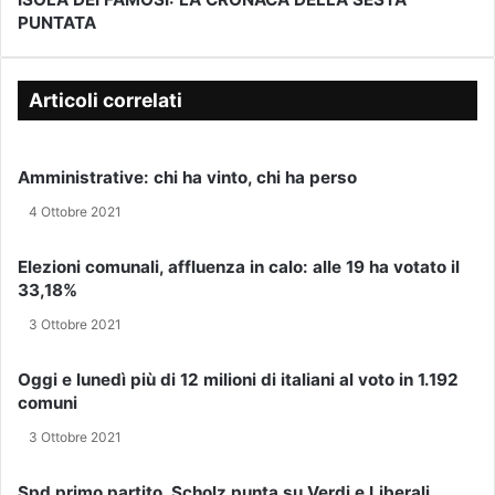
i
PUNTATA
V
S
i
I
O
l
D
L
t
:
A
Articoli correlati
u
I
D
o
D
E
i
A
I
Amministrative: chi ha vinto, chi ha perso
n
T
F
d
I
A
4 Ottobre 2021
i
O
M
r
D
O
Elezioni comunali, affluenza in calo: alle 19 ha votato il
i
I
S
33,18%
z
E
I
z
R
:
3 Ottobre 2021
o
N
L
e
I
A
Oggi e lunedì più di 12 milioni di italiani al voto in 1.192
-
1
C
comuni
m
A
R
a
3 Ottobre 2021
P
O
i
R
N
l
I
A
Spd primo partito, Scholz punta su Verdi e Liberali