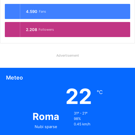
4.590
Fans
2.208
Followers
Advertisement
Meteo
22
℃
Roma
31º - 21º
98%
0.45 km/h
Nubi sparse