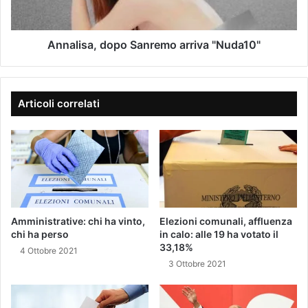
a
I
a
i
F
,
l
T
d
Annalisa, dopo Sanremo arriva "Nuda10"
E
o
B
p
E
o
Y
S
Articoli correlati
O
a
N
n
C
r
E
e
'
m
R
o
E
a
G
r
Amministrative: chi ha vinto,
Elezioni comunali, affluenza
I
r
chi ha perso
in calo: alle 19 ha votato il
N
i
33,18%
4 Ottobre 2021
E
v
3 Ottobre 2021
D
a
E
"
L
N