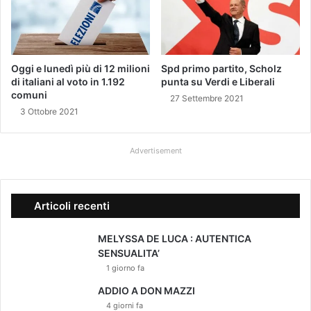
L
u
A
d
M
a
U
1
S
Oggi e lunedì più di 12 milioni
Spd primo partito, Scholz
0
di italiani al voto in 1.192
punta su Verdi e Liberali
I
"
comuni
C
27 Settembre 2021
A
3 Ottobre 2021
Advertisement
Articoli recenti
MELYSSA DE LUCA : AUTENTICA
SENSUALITA’
1 giorno fa
ADDIO A DON MAZZI
4 giorni fa