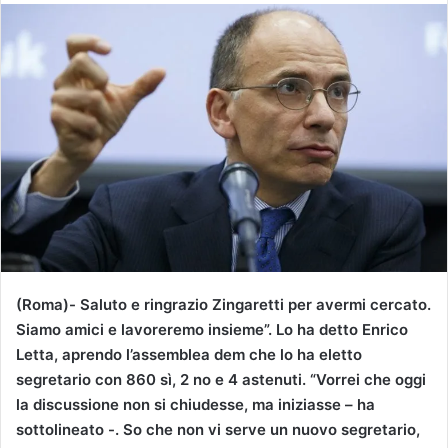
v
i
a
u
n
'
e
m
a
i
l
(Roma)- Saluto e ringrazio Zingaretti per avermi cercato.
Siamo amici e lavoreremo insieme”. Lo ha detto Enrico
Letta, aprendo l’assemblea dem che lo ha eletto
segretario con 860 sì, 2 no e 4 astenuti. “Vorrei che oggi
la discussione non si chiudesse, ma iniziasse – ha
sottolineato -. So che non vi serve un nuovo segretario,