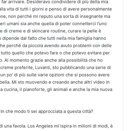
 far arrivare. Desideravo condividere di più della mia
lla vita di tutti i giorni e penso di avere personalmente
one, non perché mi reputo una sorta di insegnante ma
i umani sia anche quella di poter connetterci l’uno
re di creme e di skincare routine, curare la pelle è
dipende dal fatto che tutti nella mia famiglia hanno
nche perché da piccola avendo avuto problemi con delle
 tutto quello che potevo fare o che potevo evitare per
o. Al momento grazie anche alla possibilità che ho
creme preferite, Luvanti, sto pubblicando una serie di
un po’ di più sulle varie opzioni che si possono avere
bella. Mi sto muovendo e creando anche altri video in
 la cucina, il pianoforte, gli animali e anche la mia nuova
 In che modo ti sei approcciata a questa città?
 di una favola. Los Angeles mi ispira in milioni di modi, è