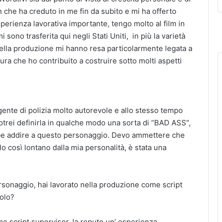
 che ha creduto in me fin da subito e mi ha offerto
erienza lavorativa importante, tengo molto al film in
sono trasferita qui negli Stati Uniti, in più la varietà
e della produzione mi hanno resa particolarmente legata a
ra che ho contribuito a costruire sotto molti aspetti
gente di polizia molto autorevole e allo stesso tempo
potrei definirla in qualche modo una sorta di “BAD ASS”,
ebbe addire a questo personaggio. Devo ammettere che
o così lontano dalla mia personalità, è stata una
personaggio, hai lavorato nella produzione come script
olo?
 script supervisor, la reputo un’ esperienza