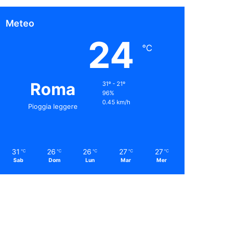
Meteo
24
℃
Roma
31º - 21º
96%
0.45 km/h
Pioggia leggere
31
26
26
27
27
℃
℃
℃
℃
℃
Sab
Dom
Lun
Mar
Mer