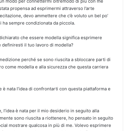
 è un modo per connettermi oltremodo di più con me
stata propensa ad esprimermi attraverso l’arte
recitazione, devo ammettere che c’è voluto un bel po’
 mi ha sempre condizionata da piccola.
 dichiarato che essere modella significa esprimere
 definiresti il tuo lavoro di modella?
nedizione perché se sono riuscita a sbloccare parti di
oro come modella e alla sicurezza che questa carriera
è nata l’idea di confrontarti con questa piattaforma e
’idea è nata per il mio desiderio in seguito alla
ente sono riuscita a riottenere, ho pensato in seguito
social mostrare qualcosa in più di me. Volevo esprimere