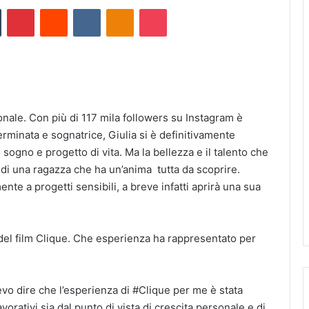
Tumblr
Pinterest
Reddit
VKontakte
Odnoklassniki
Pocket
ionale. Con più di 117 mila followers su Instagram è
erminata e sognatrice, Giulia si è definitivamente
sogno e progetto di vita. Ma la bellezza e il talento che
ta di una ragazza che ha un’anima tutta da scoprire.
ente a progetti sensibili, a breve infatti aprirà una sua
 del film Clique. Che esperienza ha rappresentato per
evo dire che l’esperienza di #Clique per me è stata
vorativi sia dal punto di vista di crescita personale e di