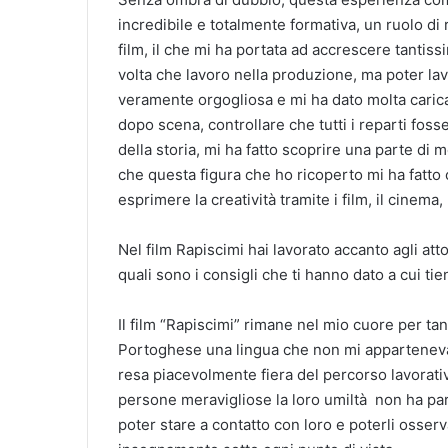
incredibile e totalmente formativa, un ruolo di r
film, il che mi ha portata ad accrescere tantiss
volta che lavoro nella produzione, ma poter la
veramente orgogliosa e mi ha dato molta carica. L
dopo scena, controllare che tutti i reparti foss
della storia, mi ha fatto scoprire una parte d
che questa figura che ho ricoperto mi ha fatto 
esprimere la creatività tramite i film, il cinema,
Nel film Rapiscimi hai lavorato accanto agli att
quali sono i consigli che ti hanno dato a cui t
Il film “Rapiscimi” rimane nel mio cuore per tanti
Portoghese una lingua che non mi apparteneva. O
resa piacevolmente fiera del percorso lavorativ
persone meravigliose la loro umiltà non ha par
poter stare a contatto con loro e poterli osserv