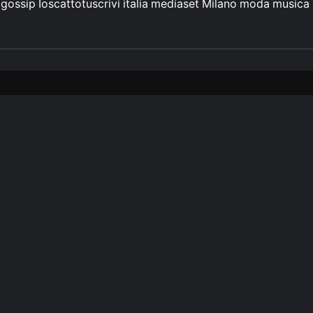
gossip
Ioscattotuscrivi
italia
mediaset
Milano
moda
musica