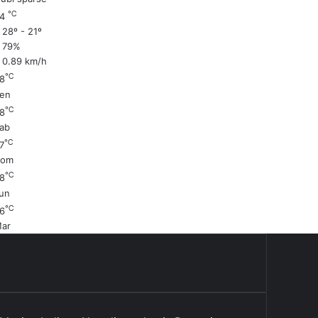
℃
24
28º - 21º
79%
0.89 km/h
℃
8
en
℃
8
ab
℃
7
Dom
℃
8
un
℃
6
ar