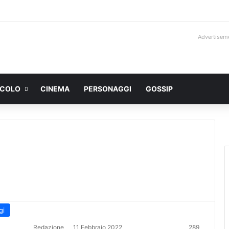
Advertisem
ACOLO
CINEMA
PERSONAGGI
GOSSIP
gi
Redazione
11 Febbraio 2022
289