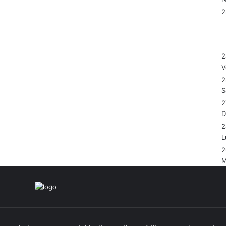
2
V
2
S
2
2
L
2
M