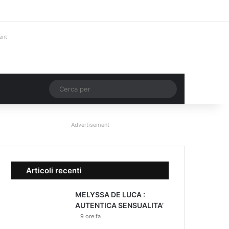
Facebook
X
You Tube
Instagram
Accedi
Un articolo a ca
Barra lateral
ent
Un articolo a caso
Cerca
per
Advertisement
Articoli recenti
MELYSSA DE LUCA :
AUTENTICA SENSUALITA’
9 ore fa