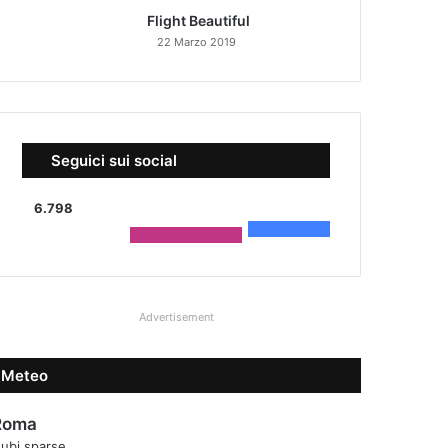
Flight Beautiful
22 Marzo 2019
Seguici sui social
6.798
4.590
Fans
2.208
Followers
Advertisement
Meteo
Roma
ubi sparse