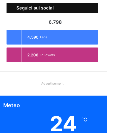
Seguici sui social
6.798
4.590
Fans
2.208
Followers
Advertisement
Meteo
24
℃