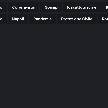
no
Coronavirus
Gossip
Ioscattotuscrivi
I
na
Napoli
Pandemia
Protezione Civile
Ro