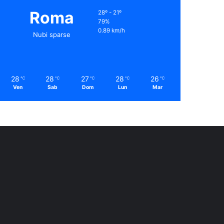
Roma
28º - 21º
79%
0.89 km/h
Nubi sparse
28
28
27
28
26
℃
℃
℃
℃
℃
Ven
Sab
Dom
Lun
Mar