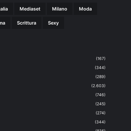
talia
Mediaset
Milano
Moda
ma
Scrittura
Sexy
(167)
(344)
(289)
(2.603)
(746)
(245)
(274)
(344)
(835)