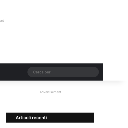
Facebook
X
You Tube
Instagram
Accedi
Un articolo a c
Barra lateral
ent
Un articolo a caso
Cerca
per
Advertisement
Articoli recenti