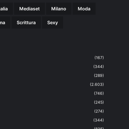
talia
Mediaset
Milano
Moda
ma
Scrittura
Sexy
(167)
(344)
(289)
(2.603)
(746)
(245)
(274)
(344)
(835)