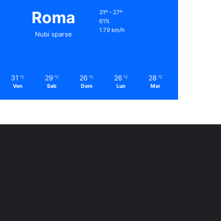
Roma
31º - 27º
61%
1.79 km/h
Nubi sparse
31
29
26
26
28
℃
℃
℃
℃
℃
Ven
Sab
Dom
Lun
Mar