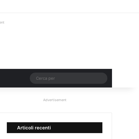
Facebook
X
You Tube
Instagram
Accedi
Un articolo a c
Barra lateral
ent
Un articolo a caso
Cerca
per
Advertisement
Articoli recenti