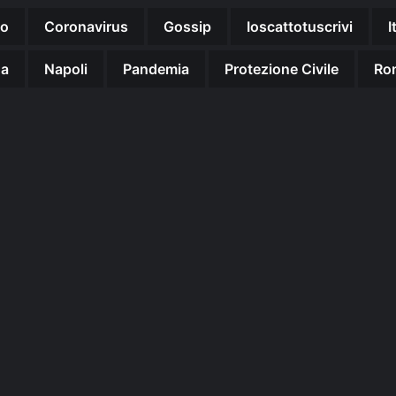
no
Coronavirus
Gossip
Ioscattotuscrivi
I
na
Napoli
Pandemia
Protezione Civile
Ro