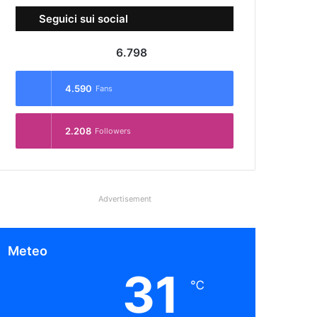
Seguici sui social
6.798
4.590
Fans
2.208
Followers
Advertisement
Meteo
31
℃