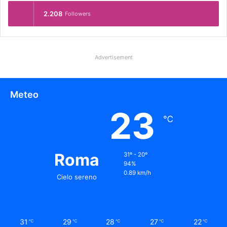
2.208
Followers
Advertisement
Meteo
23
℃
Roma
31º - 20º
94%
0.89 km/h
Cielo sereno
31
29
28
27
22
℃
℃
℃
℃
℃