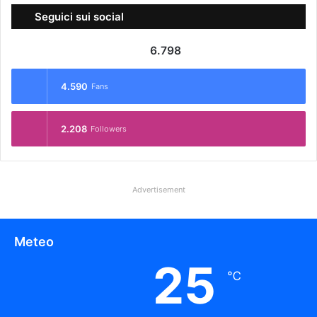
Seguici sui social
6.798
4.590
Fans
2.208
Followers
Advertisement
Meteo
25
℃