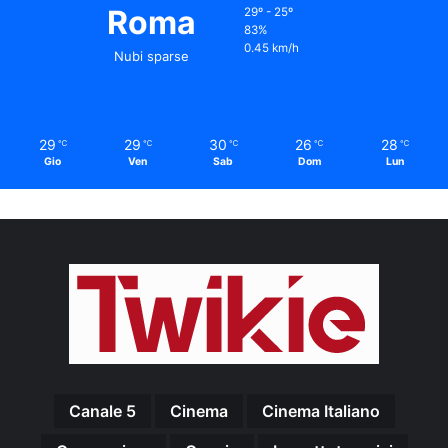
Roma
29º - 25º
83%
0.45 km/h
Nubi sparse
29
29
30
26
28
℃
℃
℃
℃
℃
Gio
Ven
Sab
Dom
Lun
Canale 5
Cinema
Cinema Italiano