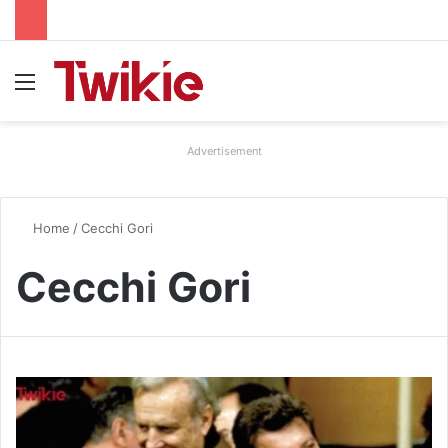
Menu
Advertisement
Home
/
Cecchi Gori
Cecchi Gori