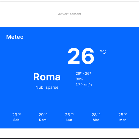
Advertisement
Meteo
26
℃
Roma
29º - 26º
80%
1.79 km/h
Nubi sparse
29
29
26
28
25
℃
℃
℃
℃
℃
Sab
Dom
Lun
Mar
Mer