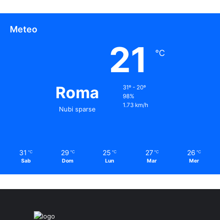
Meteo
21
℃
Roma
31º - 20º
98%
1.73 km/h
Nubi sparse
31
29
25
27
26
℃
℃
℃
℃
℃
Sab
Dom
Lun
Mar
Mer