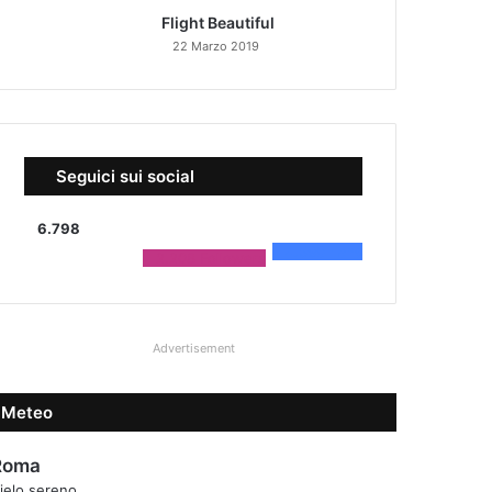
Flight Beautiful
22 Marzo 2019
Seguici sui social
6.798
4.590
Fans
2.208
Followers
Advertisement
Meteo
Roma
ielo sereno