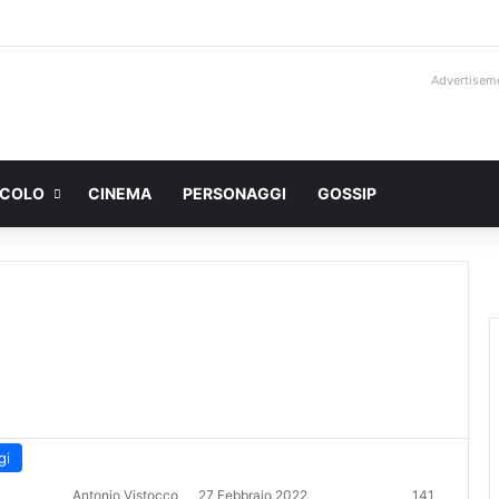
Advertisem
ACOLO
CINEMA
PERSONAGGI
GOSSIP
gi
Antonio Vistocco
27 Febbraio 2022
141