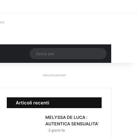
Facebook
X
You Tube
Instagram
Accedi
Un articolo a ca
Barra lateral
ent
Un articolo a caso
Cerca
per
Advertisement
Articoli recenti
MELYSSA DE LUCA :
AUTENTICA SENSUALITA’
3 giorni fa