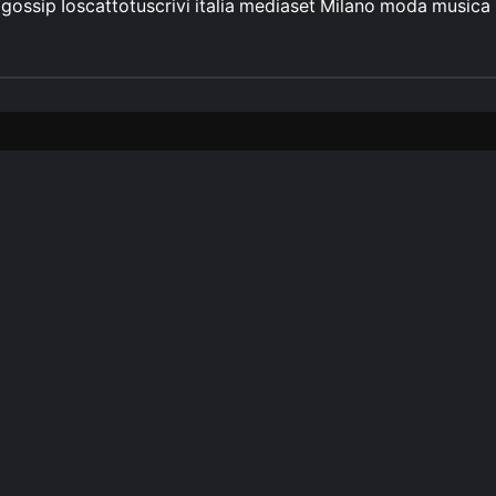
gossip
Ioscattotuscrivi
italia
mediaset
Milano
moda
musica