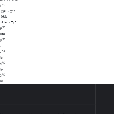
℃
21
29º - 21º
98%
0.67 km/h
℃
9
Dom
℃
8
un
℃
7
ar
℃
4
er
℃
2
io