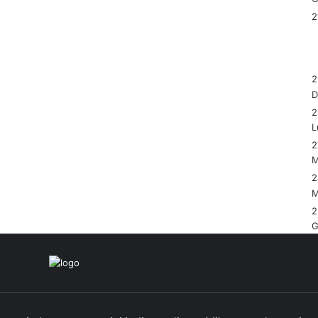
2
2
L
2
M
2
M
2
G