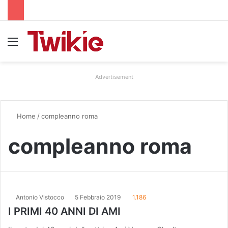
Menu
Advertisement
Home
/
compleanno roma
compleanno roma
Antonio Vistocco
5 Febbraio 2019
1.186
I PRIMI 40 ANNI DI AMI