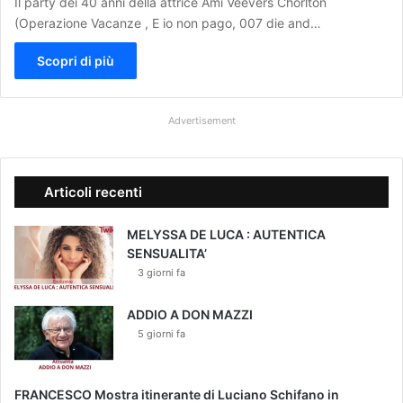
Il party dei 40 anni della attrice Ami Veevers Chorlton
(Operazione Vacanze , E io non pago, 007 die and…
Scopri di più
Advertisement
Articoli recenti
MELYSSA DE LUCA : AUTENTICA
SENSUALITA’
3 giorni fa
ADDIO A DON MAZZI
5 giorni fa
FRANCESCO Mostra itinerante di Luciano Schifano in