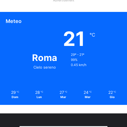
Advertisement
Meteo
21
℃
Roma
29º - 21º
99%
0.45 km/h
Cielo sereno
29
28
27
24
22
℃
℃
℃
℃
℃
Dom
Lun
Mar
Mer
Gio