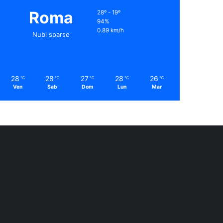
Roma
28º - 19º
94%
0.89 km/h
Nubi sparse
28
28
27
28
26
℃
℃
℃
℃
℃
Ven
Sab
Dom
Lun
Mar