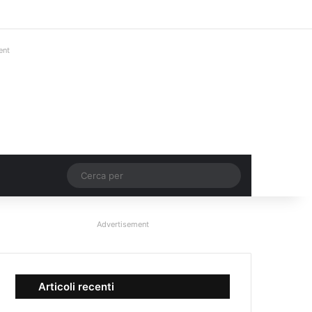
Facebook
X
You Tube
Instagram
Accedi
Un articolo a c
Barra lateral
ent
Un articolo a caso
Cerca
per
Advertisement
Articoli recenti