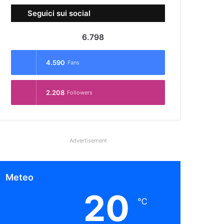
Seguici sui social
6.798
4.590
Fans
2.208
Followers
Advertisement
Meteo
20
℃