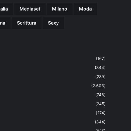
talia
Mediaset
Milano
Moda
ma
Scrittura
Sexy
(167)
(344)
(289)
(2.603)
(746)
(245)
(274)
(344)
(835)