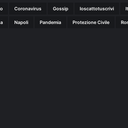
no
Coronavirus
Gossip
Ioscattotuscrivi
I
na
Napoli
Pandemia
Protezione Civile
Ro