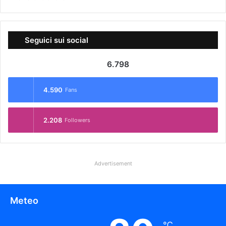
Seguici sui social
6.798
4.590
Fans
2.208
Followers
Advertisement
Meteo
℃