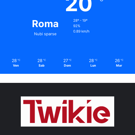
20
Roma
28º - 19º
92%
0.89 km/h
Nubi sparse
28
28
27
28
26
℃
℃
℃
℃
℃
Ven
Sab
Dom
Lun
Mar