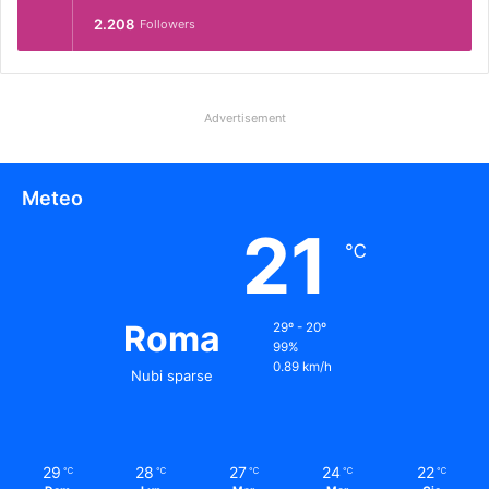
2.208
Followers
Advertisement
Meteo
21
℃
Roma
29º - 20º
99%
0.89 km/h
Nubi sparse
29
28
27
24
22
℃
℃
℃
℃
℃