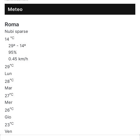
Meteo
Roma
Nubi sparse
℃
14
29º - 14º
95%
0.45 km/h
℃
29
Lun
℃
28
Mar
℃
27
Mer
℃
26
Gio
℃
23
Ven