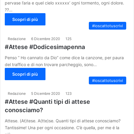
pervase l’aria e quel cielo xxxxxx’ ogni tormento, ogni dolore.
??…
Scopri di più
#ioscattotuscrivi
Redazione
6 Dicembre 2020
125
#Attese #Dodicesimapenna
Penso ” Ho cannato da Dio” come dice la canzone, per paura
del traffico e di non trovare parcheggio, sono…
Scopri di più
#ioscattotuscrivi
Redazione
5 Dicembre 2020
123
#Attese #Quanti tipi di attese
conosciamo?
Attese. (At)tese. A(tte)se. Quanti tipi di attese conosciamo?
Tantissime! Una per ogni occasione. C’è quella, per me é la