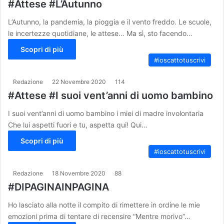
#Attese #L’Autunno
L’Autunno, la pandemia, la pioggia e il vento freddo. Le scuole,
le incertezze quotidiane, le attese… Ma sì, sto facendo…
Scopri di più
#ioscattotuscrivi
Redazione
22 Novembre 2020
114
#Attese #I suoi vent’anni di uomo bambino
I suoi vent’anni di uomo bambino i miei di madre involontaria
Che lui aspetti fuori e tu, aspetta qui! Qui…
Scopri di più
#ioscattotuscrivi
Redazione
18 Novembre 2020
88
#DIPAGINAINPAGINA
Ho lasciato alla notte il compito di rimettere in ordine le mie
emozioni prima di tentare di recensire “Mentre morivo”…