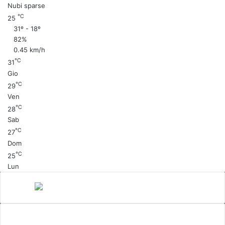
Nubi sparse
℃
25
31º - 18º
82%
0.45 km/h
℃
31
Gio
℃
29
Ven
℃
28
Sab
℃
27
Dom
℃
25
Lun
Canale 5
cinema
Cinema Italiano
Coronavirus
gossip