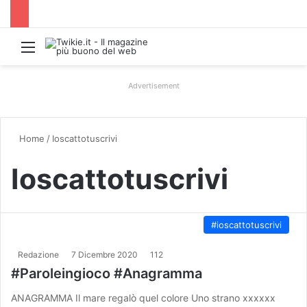
Menu
Advertisement
Home
/
Ioscattotuscrivi
Ioscattotuscrivi
#ioscattotuscrivi
Redazione
7 Dicembre 2020
112
#Paroleingioco #Anagramma
ANAGRAMMA Il mare regalò quel colore Uno strano xxxxxx