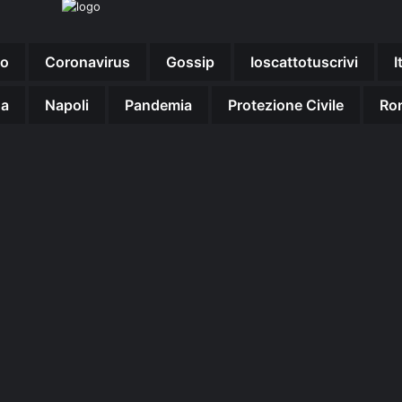
no
Coronavirus
Gossip
Ioscattotuscrivi
I
na
Napoli
Pandemia
Protezione Civile
Ro