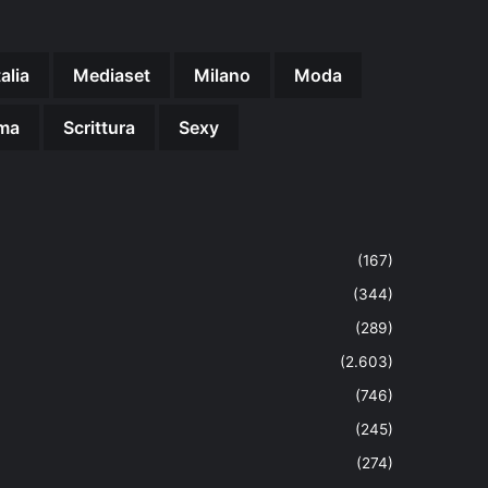
talia
Mediaset
Milano
Moda
ma
Scrittura
Sexy
(167)
(344)
(289)
(2.603)
(746)
(245)
(274)