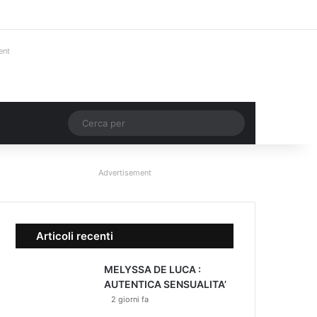
Facebook
X
You Tube
Instagram
Accedi
Un articolo a ca
Barra lateral
ent
Un articolo a caso
Cerca
per
Advertisement
Articoli recenti
MELYSSA DE LUCA :
AUTENTICA SENSUALITA’
2 giorni fa