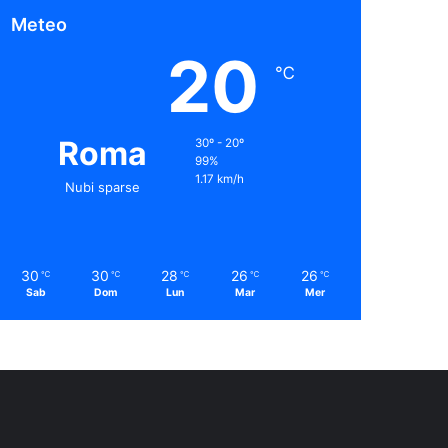
Meteo
20
℃
Roma
30º - 20º
99%
1.17 km/h
Nubi sparse
30
30
28
26
26
℃
℃
℃
℃
℃
Sab
Dom
Lun
Mar
Mer