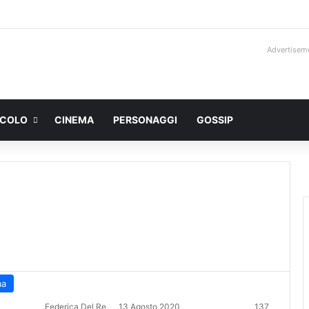
Advertisem
ACOLO
CINEMA
PERSONAGGI
GOSSIP
ma
Federica Del Re
13 Agosto 2020
137