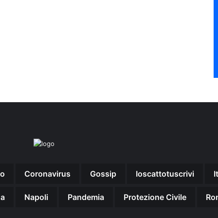
no
Coronavirus
Gossip
Ioscattotuscrivi
I
na
Napoli
Pandemia
Protezione Civile
Ro