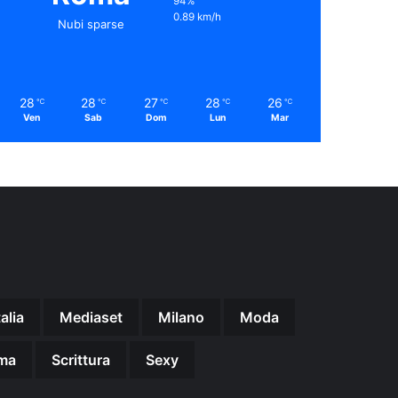
94%
0.89 km/h
Nubi sparse
28
28
27
28
26
℃
℃
℃
℃
℃
Ven
Sab
Dom
Lun
Mar
talia
Mediaset
Milano
Moda
ma
Scrittura
Sexy