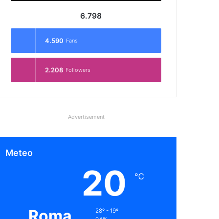
6.798
4.590
Fans
2.208
Followers
Advertisement
Meteo
20
℃
Roma
28º - 19º