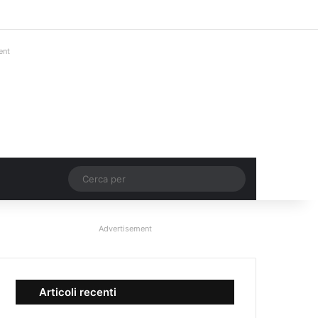
Facebook
X
You Tube
Instagram
Accedi
Un articolo a c
Barra lateral
ent
Un articolo a caso
Cerca
per
Advertisement
Articoli recenti