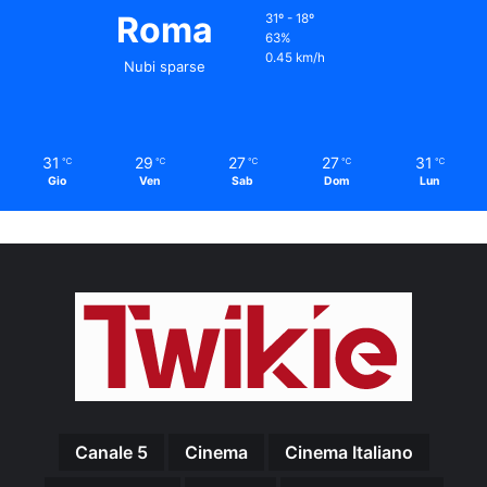
Roma
31º - 18º
63%
0.45 km/h
Nubi sparse
31
29
27
27
31
℃
℃
℃
℃
℃
Gio
Ven
Sab
Dom
Lun
Canale 5
Cinema
Cinema Italiano