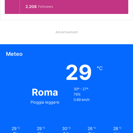
2.208
Followers
Advertisement
Meteo
29
℃
Roma
30º - 27º
76%
0.89 km/h
Pioggia leggere
29
29
30
26
28
℃
℃
℃
℃
℃