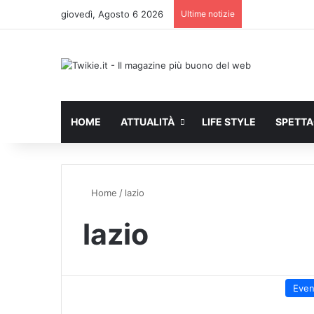
giovedì, Agosto 6 2026
Ultime notizie
HOME
ATTUALITÀ
LIFE STYLE
SPETT
Home
/
lazio
lazio
Even