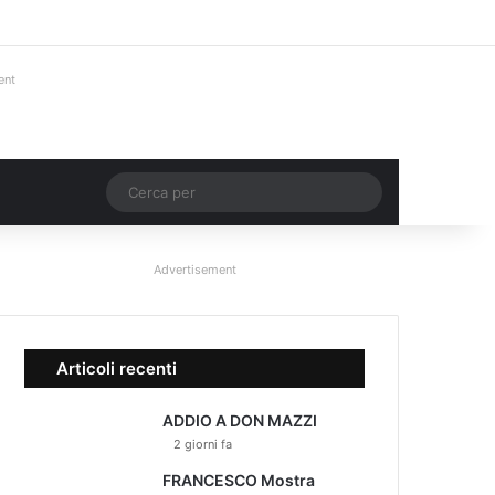
Facebook
X
You Tube
Instagram
Accedi
Un articolo a ca
Barra lateral
ent
Un articolo a caso
Cerca
per
Advertisement
Articoli recenti
ADDIO A DON MAZZI
2 giorni fa
FRANCESCO Mostra