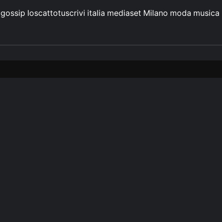
gossip
Ioscattotuscrivi
italia
mediaset
Milano
moda
musica