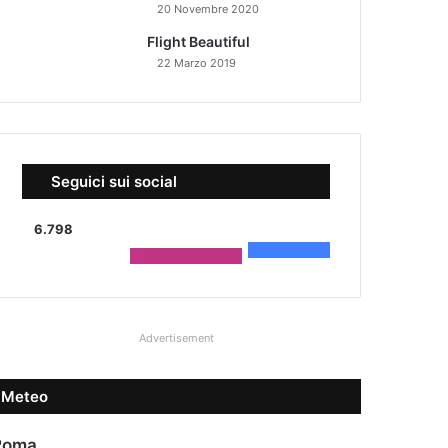
20 Novembre 2020
Flight Beautiful
22 Marzo 2019
Seguici sui social
6.798
4.590
Fans
2.208
Followers
Advertisement
Meteo
Roma