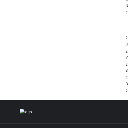
N
2
G
2
V
2
S
2
2
L