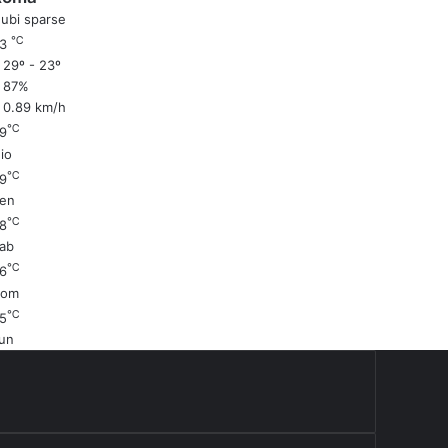
ubi sparse
℃
23
29º - 23º
87%
0.89 km/h
℃
9
io
℃
9
en
℃
8
ab
℃
6
Dom
℃
5
un