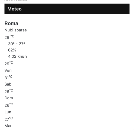
Meteo
Roma
Nubi sparse
℃
29
30º - 27º
62%
4.02 km/h
℃
29
Ven
℃
31
Sab
℃
26
Dom
℃
26
Lun
℃
27
Mar