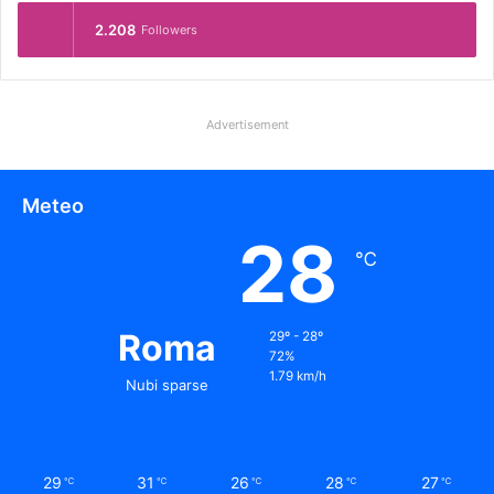
2.208
Followers
Advertisement
Meteo
28
℃
Roma
29º - 28º
72%
1.79 km/h
Nubi sparse
29
31
26
28
27
℃
℃
℃
℃
℃