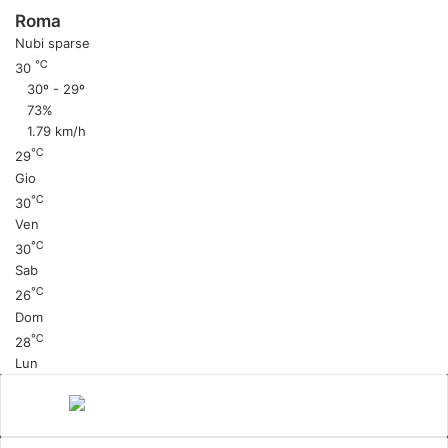
Roma
Nubi sparse
℃
30
30º - 29º
73%
1.79 km/h
℃
29
Gio
℃
30
Ven
℃
30
Sab
℃
26
Dom
℃
28
Lun