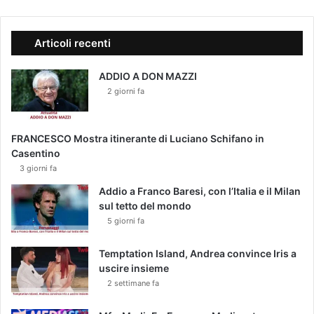
i
l
e
a
r
R
Articoli recenti
o
m
ADDIO A DON MAZZI
a
2 giorni fa
FRANCESCO Mostra itinerante di Luciano Schifano in
Casentino
3 giorni fa
Addio a Franco Baresi, con l’Italia e il Milan
sul tetto del mondo
5 giorni fa
Temptation Island, Andrea convince Iris a
uscire insieme
2 settimane fa