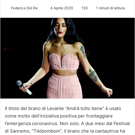
Federica Del Re
I
4 Aprile 2020
130
1 minuti di lettura
n
v
i
a
u
n
'
e
m
a
i
l
Il titolo del brano di Levante “Andrà tutto bene” è usato
come motto dell’iniziativa positiva per fronteggiare
l’emergenza coronavirus. Non solo. A due mesi dal Festival
di Sanremo, “Tikibombom”, il brano che la cantautrice ha