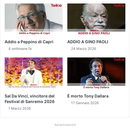
e
o
r
n
a
,
n
p
e
a
l
d
l
r
Addio a Peppino di Capri
ADDIO A GINO PAOLI
a
e
4 settimane fa
24 Marzo 2026
s
d
c
e
o
l
r
l
t
u
a
p
d
e
e
t
Sal Da Vinci, vincitore del
È morto Tony Dallara
l
t
Festival di Sanremo 2026
17 Gennaio 2026
p
o
1 Marzo 2026
r
d
e
e
m
Advertisement
l