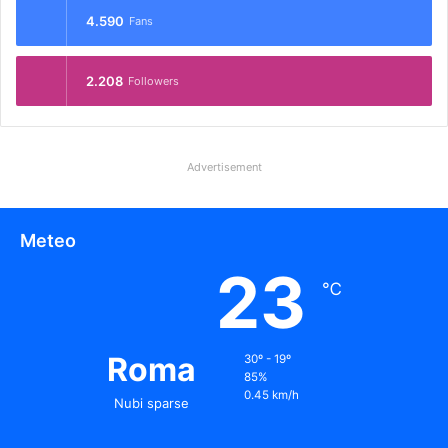
4.590
Fans
2.208
Followers
Advertisement
Meteo
23
℃
Roma
30º - 19º
85%
0.45 km/h
Nubi sparse