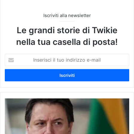
Iscriviti alla newsletter
Le grandi storie di Twikie
nella tua casella di posta!
I
n
s
e
r
i
s
c
C
i
o
i
r
l
o
t
n
u
a