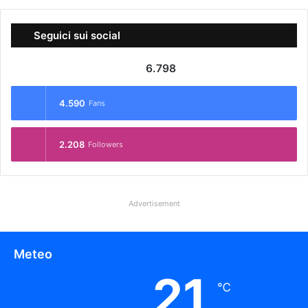
Seguici sui social
6.798
4.590
Fans
2.208
Followers
Advertisement
Meteo
21
℃