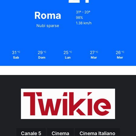
Roma
31º - 20º
98%
1.38 km/h
Nubi sparse
31
29
25
27
26
℃
℃
℃
℃
℃
Sab
Dom
Lun
Mar
Mer
Canale 5
Cinema
Cinema Italiano