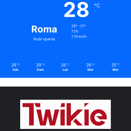
28
℃
Roma
29º - 27º
72%
1.79 km/h
Nubi sparse
29
29
26
28
25
℃
℃
℃
℃
℃
Sab
Dom
Lun
Mar
Mer