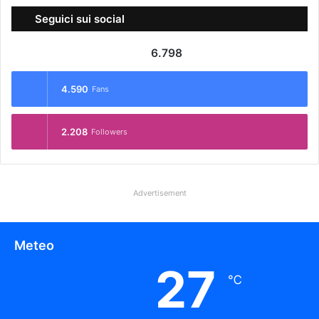
Seguici sui social
6.798
4.590
Fans
2.208
Followers
Advertisement
Meteo
27
℃