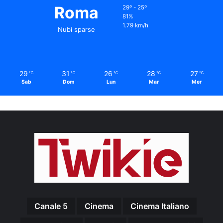
Roma
29º - 25º
81%
1.79 km/h
Nubi sparse
29
31
26
28
27
℃
℃
℃
℃
℃
Sab
Dom
Lun
Mar
Mer
Canale 5
Cinema
Cinema Italiano