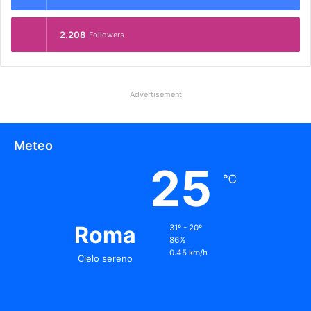
2.208
Followers
Advertisement
Meteo
25
℃
Roma
31º - 20º
86%
0.45 km/h
Cielo sereno