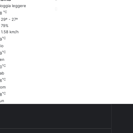
ioggia leggere
℃
28
29º - 27º
79%
1.58 km/h
℃
9
io
℃
9
en
℃
0
ab
℃
6
Dom
℃
8
un