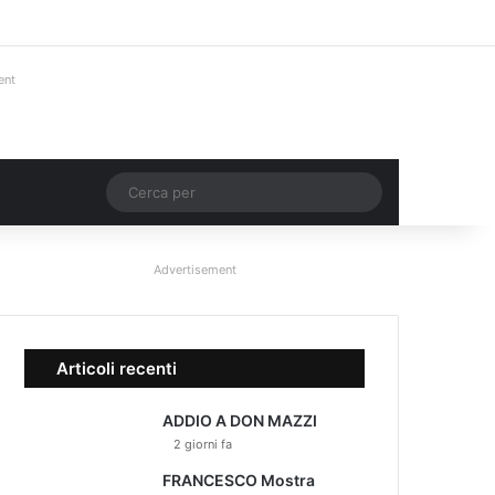
Facebook
X
You Tube
Instagram
Accedi
Un articolo a ca
Barra lateral
ent
Un articolo a caso
Cerca
per
Advertisement
Articoli recenti
ADDIO A DON MAZZI
2 giorni fa
FRANCESCO Mostra