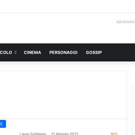
Advertisem
ACOLO
CINEMA
PERSONAGGI
GOSSIP
VE
Laura Solimene
21 Maggio 2022
903