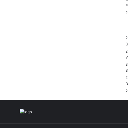
P
2
G
2
V
3
S
2
2
L