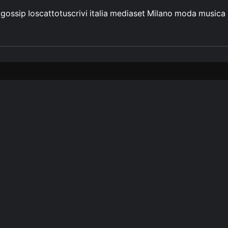
gossip
Ioscattotuscrivi
italia
mediaset
Milano
moda
musica