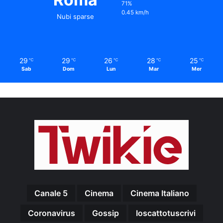
71%
0.45 km/h
Nubi sparse
29
29
26
28
25
℃
℃
℃
℃
℃
Sab
Dom
Lun
Mar
Mer
Canale 5
Cinema
Cinema Italiano
Coronavirus
Gossip
Ioscattotuscrivi