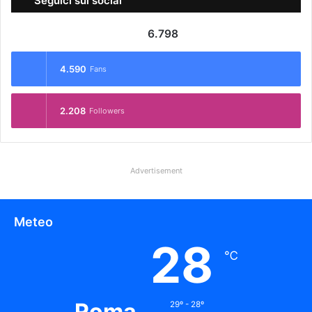
Seguici sui social
6.798
4.590
Fans
2.208
Followers
Advertisement
Meteo
28
℃
Roma
29º - 28º