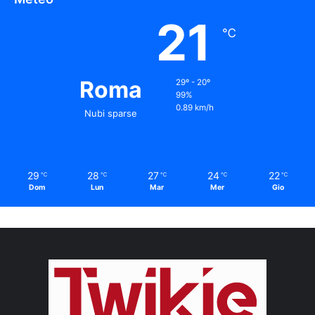
21
℃
Roma
29º - 20º
99%
0.89 km/h
Nubi sparse
29
28
27
24
22
℃
℃
℃
℃
℃
Dom
Lun
Mar
Mer
Gio