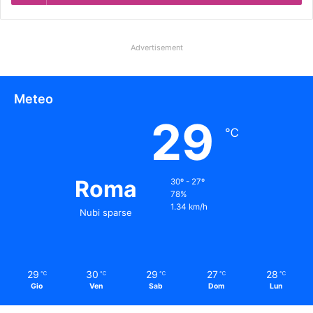
Advertisement
Meteo
29
℃
Roma
30º - 27º
78%
1.34 km/h
Nubi sparse
29
30
29
27
28
℃
℃
℃
℃
℃
Gio
Ven
Sab
Dom
Lun