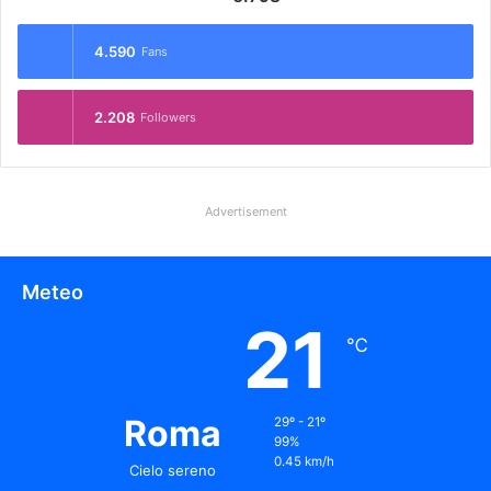
4.590
Fans
2.208
Followers
Advertisement
Meteo
21
℃
Roma
29º - 21º
99%
0.45 km/h
Cielo sereno