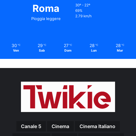
Roma
30º - 22º
69%
2.79 km/h
Pioggia leggere
30
29
27
28
28
℃
℃
℃
℃
℃
Ven
Sab
Dom
Lun
Mar
Canale 5
Cinema
Cinema Italiano