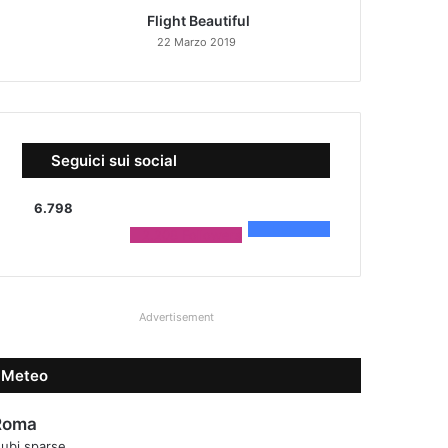
Flight Beautiful
22 Marzo 2019
Seguici sui social
6.798
4.590
Fans
2.208
Followers
Advertisement
Meteo
Roma
ubi sparse