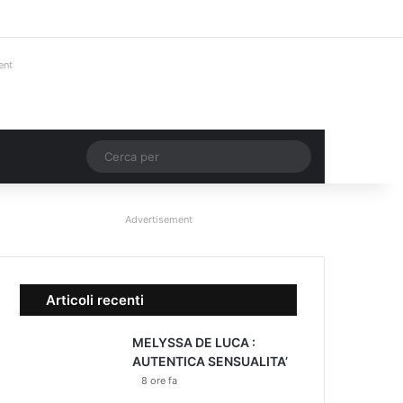
Facebook
X
You Tube
Instagram
Accedi
Un articolo a ca
Barra lateral
ent
Un articolo a caso
Cerca
per
Advertisement
Articoli recenti
MELYSSA DE LUCA :
AUTENTICA SENSUALITA’
8 ore fa