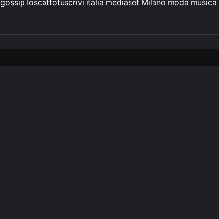
gossip
Ioscattotuscrivi
italia
mediaset
Milano
moda
musica