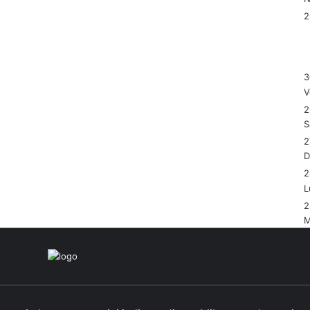
3
V
2
S
2
2
L
2
M