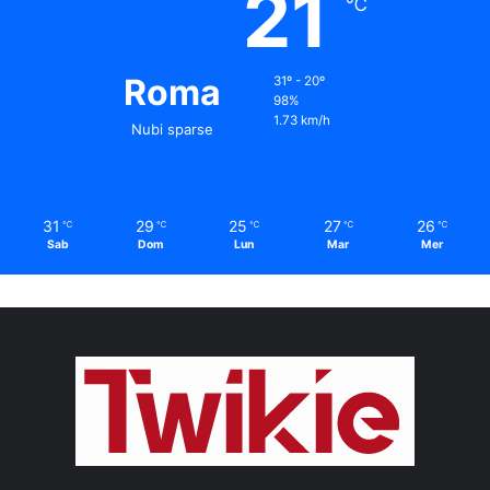
21
℃
Roma
31º - 20º
98%
1.73 km/h
Nubi sparse
31
29
25
27
26
℃
℃
℃
℃
℃
Sab
Dom
Lun
Mar
Mer