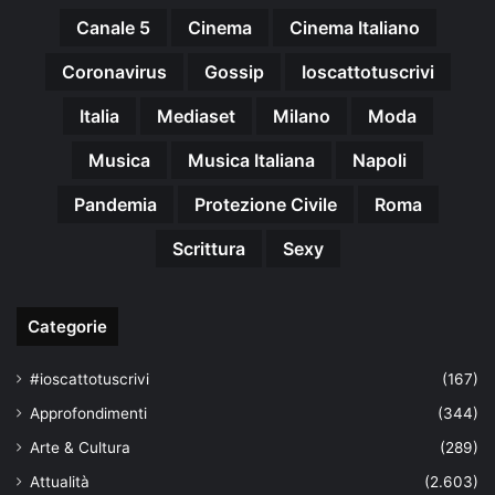
Canale 5
Cinema
Cinema Italiano
Coronavirus
Gossip
Ioscattotuscrivi
Italia
Mediaset
Milano
Moda
Musica
Musica Italiana
Napoli
Pandemia
Protezione Civile
Roma
Scrittura
Sexy
Categorie
#ioscattotuscrivi
(167)
Approfondimenti
(344)
Arte & Cultura
(289)
Attualità
(2.603)