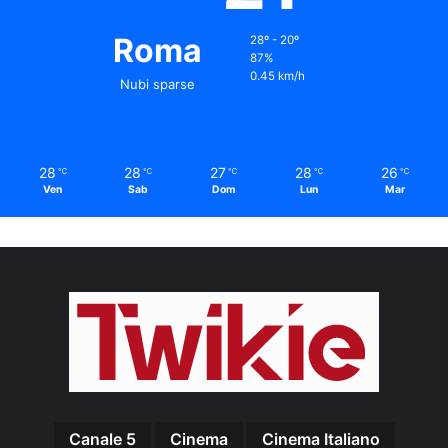
Roma
28º - 20º
87%
0.45 km/h
Nubi sparse
28
28
27
28
26
℃
℃
℃
℃
℃
Ven
Sab
Dom
Lun
Mar
Canale 5
Cinema
Cinema Italiano