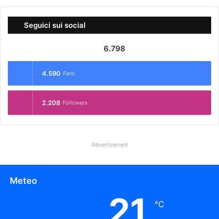
Seguici sui social
6.798
4.590
Fans
2.208
Followers
Advertisement
Meteo
21
℃