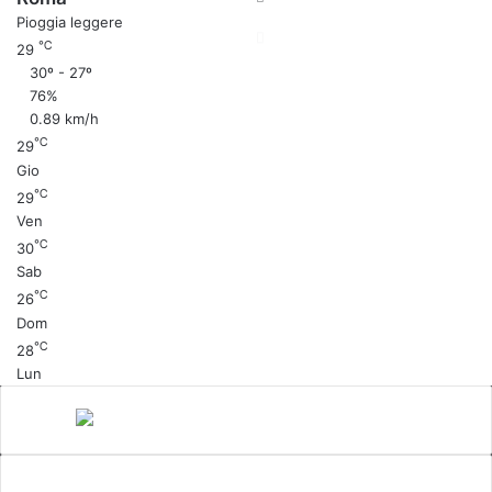
Pioggia leggere
℃
29
30º - 27º
76%
0.89 km/h
℃
29
Gio
℃
29
Ven
℃
30
Sab
℃
26
Dom
℃
28
Lun
Canale 5
cinema
Cinema Italiano
Coronavirus
gossip