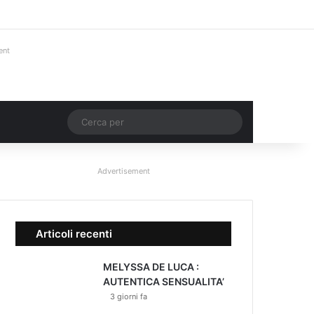
Facebook
X
You Tube
Instagram
Accedi
Un articolo a ca
Barra lateral
ent
Un articolo a caso
Cerca
per
Advertisement
Articoli recenti
MELYSSA DE LUCA :
AUTENTICA SENSUALITA’
3 giorni fa