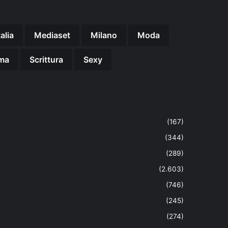
talia
Mediaset
Milano
Moda
ma
Scrittura
Sexy
(167)
(344)
(289)
(2.603)
(746)
(245)
(274)