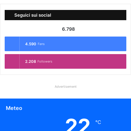
Seguici sui social
6.798
4.590
Fans
2.208
Followers
Advertisement
Meteo
22
℃