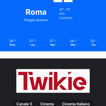
Roma
29º - 21º
92%
2.24 km/h
Pioggia pesante
29
27
27
24
22
℃
℃
℃
℃
℃
Dom
Lun
Mar
Mer
Gio
Canale 5
Cinema
Cinema Italiano