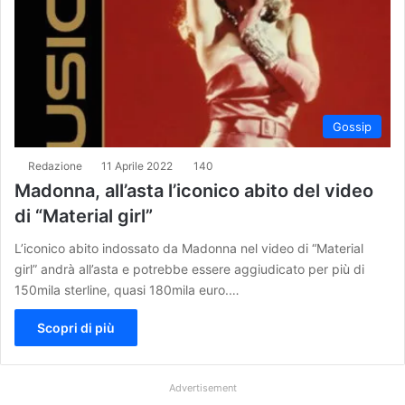
Gossip
Redazione
11 Aprile 2022
140
Madonna, all’asta l’iconico abito del video
di “Material girl”
L’iconico abito indossato da Madonna nel video di “Material
girl” andrà all’asta e potrebbe essere aggiudicato per più di
150mila sterline, quasi 180mila euro.…
Scopri di più
Advertisement