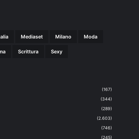
talia
Mediaset
Milano
Moda
ma
Scrittura
Sexy
(167)
(344)
(289)
(2.603)
(746)
(245)