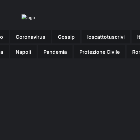
no
Coronavirus
Gossip
Ioscattotuscrivi
I
na
Napoli
Pandemia
Protezione Civile
Ro