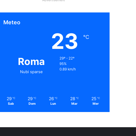
Meteo
23
℃
Roma
29º - 22º
95%
0.89 km/h
Nubi sparse
29
29
26
28
25
℃
℃
℃
℃
℃
Sab
Dom
Lun
Mar
Mer