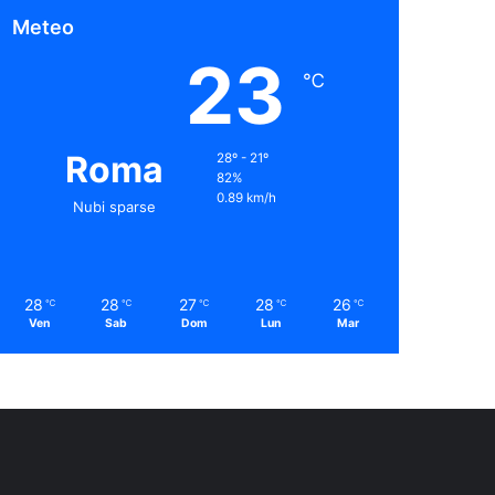
Meteo
23
℃
Roma
28º - 21º
82%
0.89 km/h
Nubi sparse
28
28
27
28
26
℃
℃
℃
℃
℃
Ven
Sab
Dom
Lun
Mar