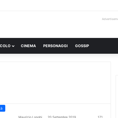
Advertisem
ACOLO
CINEMA
PERSONAGGI
GOSSIP
tà
Maurizio Longhi
20 Settembre 2019
171