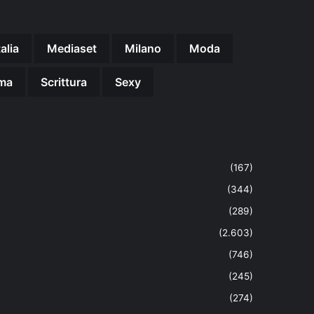
talia
Mediaset
Milano
Moda
ma
Scrittura
Sexy
(167)
(344)
(289)
(2.603)
(746)
(245)
(274)