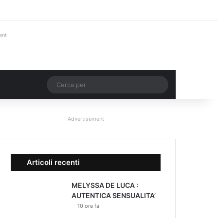
Facebook
X
You Tube
Instagram
Accedi
Un articolo a c
Barra lateral
ent
Un articolo a caso
Cerca
per
Advertisement
Articoli recenti
MELYSSA DE LUCA :
AUTENTICA SENSUALITA’
10 ore fa