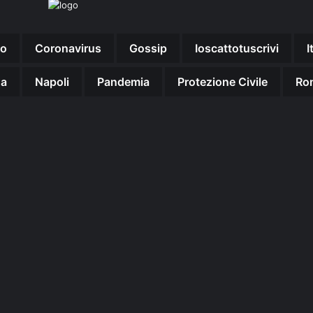
no
Coronavirus
Gossip
Ioscattotuscrivi
I
na
Napoli
Pandemia
Protezione Civile
Ro