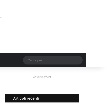
Facebook
X
You Tube
Instagram
Accedi
Un articolo a c
Barra lateral
ent
Un articolo a caso
Cerca
per
Advertisement
Articoli recenti