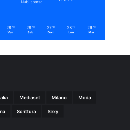
Nubi sparse
28
28
27
28
26
℃
℃
℃
℃
℃
Ven
Sab
Dom
Lun
Mar
talia
Mediaset
Milano
Moda
ma
Scrittura
Sexy