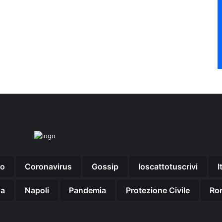
no
Coronavirus
Gossip
Ioscattotuscrivi
I
na
Napoli
Pandemia
Protezione Civile
Ro