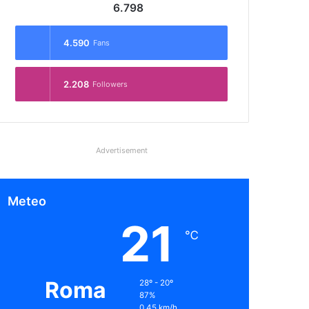
6.798
4.590
Fans
2.208
Followers
Advertisement
Meteo
21
℃
Roma
28º - 20º
87%
0.45 km/h